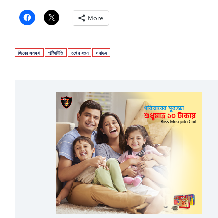
More
জিবের সমস্যা
পুষ্টিঘাটতি
মুখের যত্ন
স্বাস্থ্য