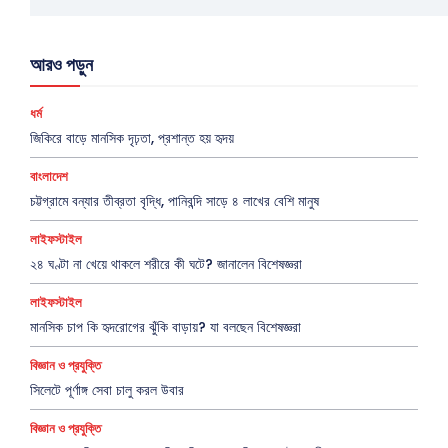
আরও পড়ুন
ধর্ম
জিকিরে বাড়ে মানসিক দৃঢ়তা, প্রশান্ত হয় হৃদয়
বাংলাদেশ
চট্টগ্রামে বন্যার তীব্রতা বৃদ্ধি, পানিবন্দি সাড়ে ৪ লাখের বেশি মানুষ
লাইফস্টাইল
২৪ ঘণ্টা না খেয়ে থাকলে শরীরে কী ঘটে? জানালেন বিশেষজ্ঞরা
লাইফস্টাইল
মানসিক চাপ কি হৃদরোগের ঝুঁকি বাড়ায়? যা বলছেন বিশেষজ্ঞরা
বিজ্ঞান ও প্রযুক্তি
সিলেটে পূর্ণাঙ্গ সেবা চালু করল উবার
বিজ্ঞান ও প্রযুক্তি