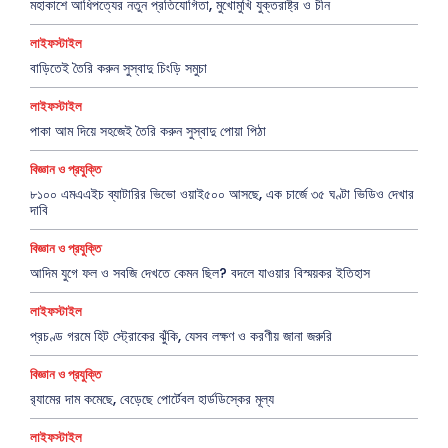
মহাকাশে আধিপত্যের নতুন প্রতিযোগিতা, মুখোমুখি যুক্তরাষ্ট্র ও চীন
লাইফস্টাইল
বাড়িতেই তৈরি করুন সুস্বাদু চিংড়ি সমুচা
লাইফস্টাইল
পাকা আম দিয়ে সহজেই তৈরি করুন সুস্বাদু পোয়া পিঠা
বিজ্ঞান ও প্রযুক্তি
৮১০০ এমএএইচ ব্যাটারির ভিভো ওয়াই৫০০ আসছে, এক চার্জে ৩৫ ঘণ্টা ভিডিও দেখার
দাবি
বিজ্ঞান ও প্রযুক্তি
আদিম যুগে ফল ও সবজি দেখতে কেমন ছিল? বদলে যাওয়ার বিস্ময়কর ইতিহাস
লাইফস্টাইল
প্রচণ্ড গরমে হিট স্ট্রোকের ঝুঁকি, যেসব লক্ষণ ও করণীয় জানা জরুরি
বিজ্ঞান ও প্রযুক্তি
র‍্যামের দাম কমেছে, বেড়েছে পোর্টেবল হার্ডডিস্কের মূল্য
লাইফস্টাইল