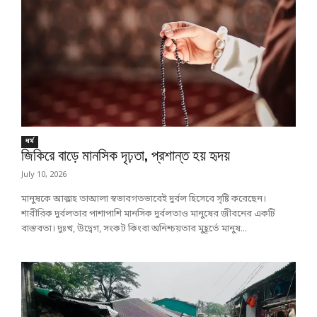
ধর্ম
জিকিরে বাড়ে মানসিক দৃঢ়তা, প্রশান্ত হয় হৃদয়
July 10, 2026
মানুষকে আল্লাহ তাআলা স্বভাবগতভাবেই দুর্বল হিসেবে সৃষ্টি করেছেন।
শারীরিক দুর্বলতার পাশাপাশি মানসিক দুর্বলতাও মানুষের জীবনের একটি
বাস্তবতা। দুঃখ, উদ্বেগ, সংকট কিংবা অনিশ্চয়তার মুহূর্তে মানুষ...