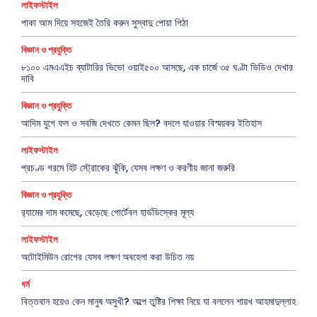
লাইফস্টাইল
পাকা আম দিয়ে সহজেই তৈরি করুন সুস্বাদু পোয়া পিঠা
বিজ্ঞান ও প্রযুক্তি
৮১০০ এমএএইচ ব্যাটারির ভিভো ওয়াই৫০০ আসছে, এক চার্জে ৩৫ ঘণ্টা ভিডিও দেখার
দাবি
বিজ্ঞান ও প্রযুক্তি
আদিম যুগে ফল ও সবজি দেখতে কেমন ছিল? বদলে যাওয়ার বিস্ময়কর ইতিহাস
লাইফস্টাইল
প্রচণ্ড গরমে হিট স্ট্রোকের ঝুঁকি, যেসব লক্ষণ ও করণীয় জানা জরুরি
বিজ্ঞান ও প্রযুক্তি
র‍্যামের দাম কমেছে, বেড়েছে পোর্টেবল হার্ডডিস্কের মূল্য
লাইফস্টাইল
অটোইমিউন রোগের যেসব লক্ষণ অবহেলা করা উচিত নয়
ধর্ম
বিত্তবান হয়েও কেন মানুষ অসুখী? অল্পে তুষ্টির শিক্ষা নিয়ে যা বললেন শায়খ আহমাদুল্লাহ