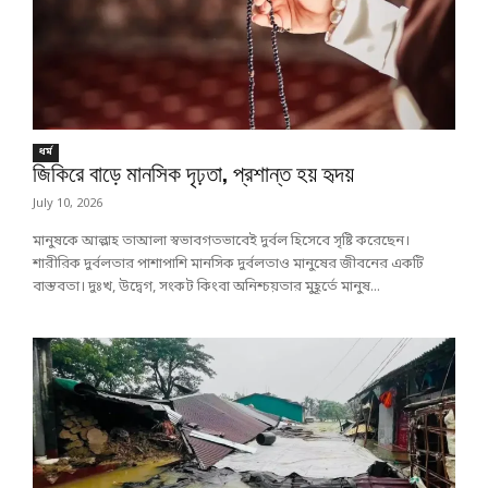
ধর্ম
জিকিরে বাড়ে মানসিক দৃঢ়তা, প্রশান্ত হয় হৃদয়
July 10, 2026
মানুষকে আল্লাহ তাআলা স্বভাবগতভাবেই দুর্বল হিসেবে সৃষ্টি করেছেন।
শারীরিক দুর্বলতার পাশাপাশি মানসিক দুর্বলতাও মানুষের জীবনের একটি
বাস্তবতা। দুঃখ, উদ্বেগ, সংকট কিংবা অনিশ্চয়তার মুহূর্তে মানুষ...