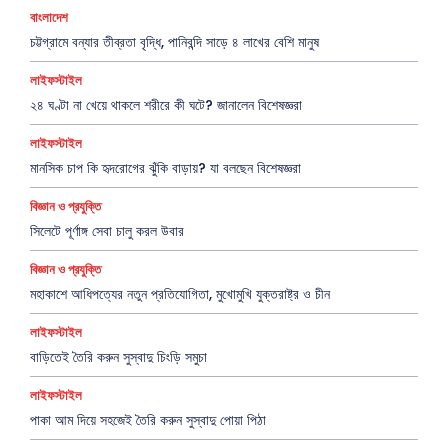
বাংলাদেশ
চট্টগ্রামে বন্যার তীব্রতা বৃদ্ধি, পানিবন্দি সাড়ে ৪ লাখের বেশি মানুষ
লাইফস্টাইল
২৪ ঘণ্টা না খেয়ে থাকলে শরীরে কী ঘটে? জানালেন বিশেষজ্ঞরা
লাইফস্টাইল
মানসিক চাপ কি হৃদরোগের ঝুঁকি বাড়ায়? যা বলছেন বিশেষজ্ঞরা
বিজ্ঞান ও প্রযুক্তি
সিলেটে পূর্ণাঙ্গ সেবা চালু করল উবার
বিজ্ঞান ও প্রযুক্তি
মহাকাশে আধিপত্যের নতুন প্রতিযোগিতা, মুখোমুখি যুক্তরাষ্ট্র ও চীন
লাইফস্টাইল
বাড়িতেই তৈরি করুন সুস্বাদু চিংড়ি সমুচা
লাইফস্টাইল
পাকা আম দিয়ে সহজেই তৈরি করুন সুস্বাদু পোয়া পিঠা