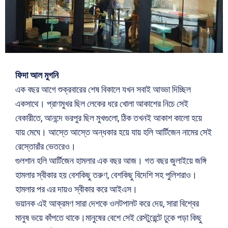
ফিদা আল মুগনি
এক বছর আগে শুক্রবারের শেষ বিকালে যখন সবাই আড্ডা দিচ্ছিল
একসাথে। প্রাণমুখর ছিল লেকের ধরে খোলা আকাশের নিচে সেই
বেকারীতে, আনন্দে ভরপুর ছিল মুখগুলো, ঠিক তখনই আকাশ কালো হয়ে
যায় মেঘে। আস্তে আস্তে অন্ধকার হয়ে যায় হলি আর্টিজেন নামের সেই
রেস্তোরাঁর ভেতরেও।
গুলশান হলি আর্টিজেন হামলার এক বছর আজ। গত বছর জুলাইয়ে জঙ্গি
হামলার স্বীকার হয় বেশকিছু তরুণ, বেশকিছু বিদেশি সহ পুলিশরাও।
হামলার পর এর দায়ও স্বীকার করে আইএস।
ভয়ানক এই আক্রমণ সারা দেশকে ওলটপালট করে দেয়, সারা বিশ্বের
মানুষ ভয়ে কাঁপতে থাকে।মানুষের বেশে সেই রেস্টুরেন্টে ঢুকে পড়া কিছু