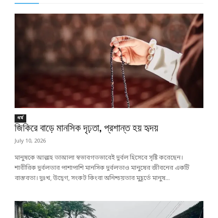
ধর্ম
জিকিরে বাড়ে মানসিক দৃঢ়তা, প্রশান্ত হয় হৃদয়
July 10, 2026
মানুষকে আল্লাহ তাআলা স্বভাবগতভাবেই দুর্বল হিসেবে সৃষ্টি করেছেন।
শারীরিক দুর্বলতার পাশাপাশি মানসিক দুর্বলতাও মানুষের জীবনের একটি
বাস্তবতা। দুঃখ, উদ্বেগ, সংকট কিংবা অনিশ্চয়তার মুহূর্তে মানুষ...