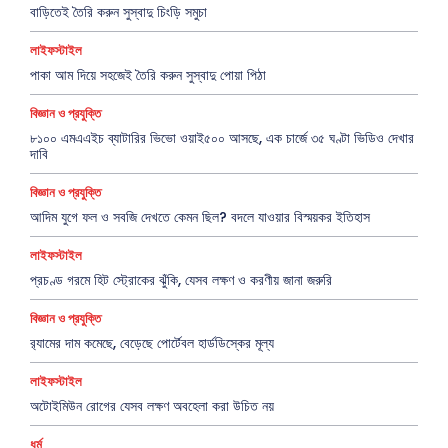
বাড়িতেই তৈরি করুন সুস্বাদু চিংড়ি সমুচা
লাইফস্টাইল
পাকা আম দিয়ে সহজেই তৈরি করুন সুস্বাদু পোয়া পিঠা
বিজ্ঞান ও প্রযুক্তি
৮১০০ এমএএইচ ব্যাটারির ভিভো ওয়াই৫০০ আসছে, এক চার্জে ৩৫ ঘণ্টা ভিডিও দেখার
দাবি
বিজ্ঞান ও প্রযুক্তি
আদিম যুগে ফল ও সবজি দেখতে কেমন ছিল? বদলে যাওয়ার বিস্ময়কর ইতিহাস
লাইফস্টাইল
প্রচণ্ড গরমে হিট স্ট্রোকের ঝুঁকি, যেসব লক্ষণ ও করণীয় জানা জরুরি
বিজ্ঞান ও প্রযুক্তি
র‍্যামের দাম কমেছে, বেড়েছে পোর্টেবল হার্ডডিস্কের মূল্য
লাইফস্টাইল
অটোইমিউন রোগের যেসব লক্ষণ অবহেলা করা উচিত নয়
ধর্ম