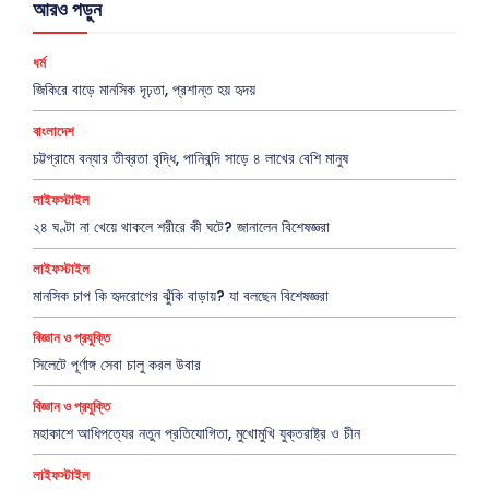
আরও পড়ুন
ধর্ম
জিকিরে বাড়ে মানসিক দৃঢ়তা, প্রশান্ত হয় হৃদয়
বাংলাদেশ
চট্টগ্রামে বন্যার তীব্রতা বৃদ্ধি, পানিবন্দি সাড়ে ৪ লাখের বেশি মানুষ
লাইফস্টাইল
২৪ ঘণ্টা না খেয়ে থাকলে শরীরে কী ঘটে? জানালেন বিশেষজ্ঞরা
লাইফস্টাইল
মানসিক চাপ কি হৃদরোগের ঝুঁকি বাড়ায়? যা বলছেন বিশেষজ্ঞরা
বিজ্ঞান ও প্রযুক্তি
সিলেটে পূর্ণাঙ্গ সেবা চালু করল উবার
বিজ্ঞান ও প্রযুক্তি
মহাকাশে আধিপত্যের নতুন প্রতিযোগিতা, মুখোমুখি যুক্তরাষ্ট্র ও চীন
লাইফস্টাইল