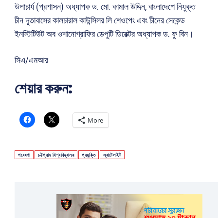
উপাচার্য (প্রশাসন) অধ্যাপক ড. মো. কামাল উদ্দিন, বাংলাদেশে নিযুক্ত
চীন দূতাবাসের কালচারাল কাউন্সিলর লি শেওপেং এবং চীনের সেকেন্ড
ইনস্টিটিউট অব ওশানোগ্রাফির ডেপুটি ডিরেক্টর অধ্যাপক ড. ফু বিন।
সিএ/এমআর
শেয়ার করুন:
More
গবেষণা
চট্টগ্রাম বিশ্ববিদ্যালয়
প্রযুক্তি
স্যাটেলাইট