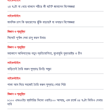
লাইফস্টাইল
২৪ ঘণ্টা না খেয়ে থাকলে শরীরে কী ঘটে? জানালেন বিশেষজ্ঞরা
লাইফস্টাইল
মানসিক চাপ কি হৃদরোগের ঝুঁকি বাড়ায়? যা বলছেন বিশেষজ্ঞরা
বিজ্ঞান ও প্রযুক্তি
সিলেটে পূর্ণাঙ্গ সেবা চালু করল উবার
বিজ্ঞান ও প্রযুক্তি
মহাকাশে আধিপত্যের নতুন প্রতিযোগিতা, মুখোমুখি যুক্তরাষ্ট্র ও চীন
লাইফস্টাইল
বাড়িতেই তৈরি করুন সুস্বাদু চিংড়ি সমুচা
লাইফস্টাইল
পাকা আম দিয়ে সহজেই তৈরি করুন সুস্বাদু পোয়া পিঠা
বিজ্ঞান ও প্রযুক্তি
৮১০০ এমএএইচ ব্যাটারির ভিভো ওয়াই৫০০ আসছে, এক চার্জে ৩৫ ঘণ্টা ভিডিও দেখার
দাবি