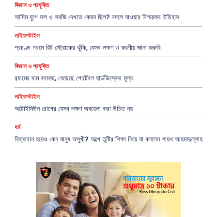
বিজ্ঞান ও প্রযুক্তি
আদিম যুগে ফল ও সবজি দেখতে কেমন ছিল? বদলে যাওয়ার বিস্ময়কর ইতিহাস
লাইফস্টাইল
প্রচণ্ড গরমে হিট স্ট্রোকের ঝুঁকি, যেসব লক্ষণ ও করণীয় জানা জরুরি
বিজ্ঞান ও প্রযুক্তি
র‍্যামের দাম কমেছে, বেড়েছে পোর্টেবল হার্ডডিস্কের মূল্য
লাইফস্টাইল
অটোইমিউন রোগের যেসব লক্ষণ অবহেলা করা উচিত নয়
ধর্ম
বিত্তবান হয়েও কেন মানুষ অসুখী? অল্পে তুষ্টির শিক্ষা নিয়ে যা বললেন শায়খ আহমাদুল্লাহ