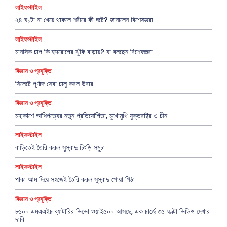
লাইফস্টাইল
২৪ ঘণ্টা না খেয়ে থাকলে শরীরে কী ঘটে? জানালেন বিশেষজ্ঞরা
লাইফস্টাইল
মানসিক চাপ কি হৃদরোগের ঝুঁকি বাড়ায়? যা বলছেন বিশেষজ্ঞরা
বিজ্ঞান ও প্রযুক্তি
সিলেটে পূর্ণাঙ্গ সেবা চালু করল উবার
বিজ্ঞান ও প্রযুক্তি
মহাকাশে আধিপত্যের নতুন প্রতিযোগিতা, মুখোমুখি যুক্তরাষ্ট্র ও চীন
লাইফস্টাইল
বাড়িতেই তৈরি করুন সুস্বাদু চিংড়ি সমুচা
লাইফস্টাইল
পাকা আম দিয়ে সহজেই তৈরি করুন সুস্বাদু পোয়া পিঠা
বিজ্ঞান ও প্রযুক্তি
৮১০০ এমএএইচ ব্যাটারির ভিভো ওয়াই৫০০ আসছে, এক চার্জে ৩৫ ঘণ্টা ভিডিও দেখার
দাবি