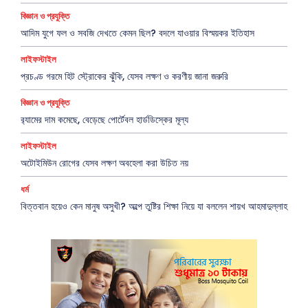
বিজ্ঞান ও প্রযুক্তি
আদিম যুগে ফল ও সবজি দেখতে কেমন ছিল? বদলে যাওয়ার বিস্ময়কর ইতিহাস
লাইফস্টাইল
প্রচণ্ড গরমে হিট স্ট্রোকের ঝুঁকি, যেসব লক্ষণ ও করণীয় জানা জরুরি
বিজ্ঞান ও প্রযুক্তি
র‍্যামের দাম কমেছে, বেড়েছে পোর্টেবল হার্ডডিস্কের মূল্য
লাইফস্টাইল
অটোইমিউন রোগের যেসব লক্ষণ অবহেলা করা উচিত নয়
ধর্ম
বিত্তবান হয়েও কেন মানুষ অসুখী? অল্পে তুষ্টির শিক্ষা নিয়ে যা বললেন শায়খ আহমাদুল্লাহ