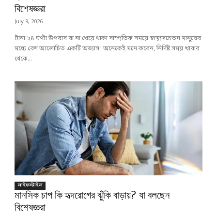
বিশেষজ্ঞরা
July 9, 2026
টানা ২৪ ঘণ্টা উপবাস বা না খেয়ে থাকা সাম্প্রতিক সময়ে স্বাস্থ্যসচেতন মানুষের
মধ্যে বেশ আলোচিত একটি অভ্যাস। অনেকেই মনে করেন, নির্দিষ্ট সময় খাবার
থেকে...
লাইফস্টাইল
মানসিক চাপ কি হৃদরোগের ঝুঁকি বাড়ায়? যা বলছেন
বিশেষজ্ঞরা