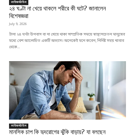
লাইফস্টাইল
২৪ ঘণ্টা না খেয়ে থাকলে শরীরে কী ঘটে? জানালেন
বিশেষজ্ঞরা
July 9, 2026
টানা ২৪ ঘণ্টা উপবাস বা না খেয়ে থাকা সাম্প্রতিক সময়ে স্বাস্থ্যসচেতন মানুষের
মধ্যে বেশ আলোচিত একটি অভ্যাস। অনেকেই মনে করেন, নির্দিষ্ট সময় খাবার
থেকে...
লাইফস্টাইল
মানসিক চাপ কি হৃদরোগের ঝুঁকি বাড়ায়? যা বলছেন