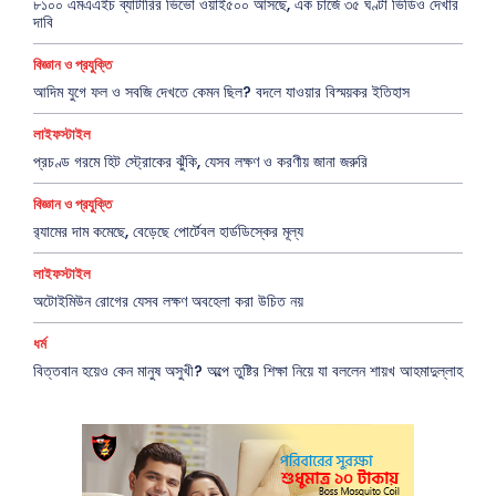
৮১০০ এমএএইচ ব্যাটারির ভিভো ওয়াই৫০০ আসছে, এক চার্জে ৩৫ ঘণ্টা ভিডিও দেখার
দাবি
বিজ্ঞান ও প্রযুক্তি
আদিম যুগে ফল ও সবজি দেখতে কেমন ছিল? বদলে যাওয়ার বিস্ময়কর ইতিহাস
লাইফস্টাইল
প্রচণ্ড গরমে হিট স্ট্রোকের ঝুঁকি, যেসব লক্ষণ ও করণীয় জানা জরুরি
বিজ্ঞান ও প্রযুক্তি
র‍্যামের দাম কমেছে, বেড়েছে পোর্টেবল হার্ডডিস্কের মূল্য
লাইফস্টাইল
অটোইমিউন রোগের যেসব লক্ষণ অবহেলা করা উচিত নয়
ধর্ম
বিত্তবান হয়েও কেন মানুষ অসুখী? অল্পে তুষ্টির শিক্ষা নিয়ে যা বললেন শায়খ আহমাদুল্লাহ