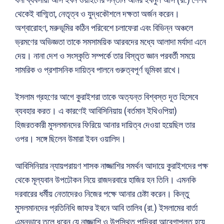
থেকেই বাগ্মিতা, নেতৃত্ব ও যুদ্ধকৌশলে দক্ষতা অর্জন করেন।
অশ্বারোহণ, মরুভূমির কঠিন পরিবেশে চলাফেরা এবং বিভিন্ন অঞ্চলে
ভ্রমণের অভিজ্ঞতা তাকে সমসাময়িক আরবদের মধ্যে আলাদা মর্যাদা এনে
দেয়। নানা দেশ ও সংস্কৃতি সম্পর্কে তার বিস্তৃত জ্ঞান পরবর্তী সময়ে
সামরিক ও প্রশাসনিক দায়িত্ব পালনে গুরুত্বপূর্ণ ভূমিকা রাখে।
ইসলাম গ্রহণের আগে কুরাইশরা তাকে অত্যন্ত বিশ্বস্ত দূত হিসেবে
ব্যবহার করত। এ কারণেই আবিসিনিয়ায় (বর্তমান ইথিওপিয়া)
হিজরতকারী মুসলমানদের ফিরিয়ে আনার দায়িত্ব দেওয়া হয়েছিল তার
ওপর। সঙ্গে ছিলেন উমারা ইবন ওয়ালিদ।
আবিসিনিয়ার ন্যায়পরায়ণ শাসক নাজ্জাশির সমর্থন আদায়ে কুরাইশদের পক্ষ
থেকে মূল্যবান উপঢৌকন নিয়ে রাজদরবারে হাজির হন তিনি। এমনকি
দরবারের ধর্মীয় নেতাদেরও নিজের পক্ষে আনার চেষ্টা করেন। কিন্তু
মুসলমানদের প্রতিনিধি জাফর ইবনে আবি তালিব (রা.) ইসলামের বার্তা
এমনভাবে তুলে ধরেন যে নাজ্জাশি ও উপস্থিত পাদ্রিরা আবেগাপ্লুত হয়ে