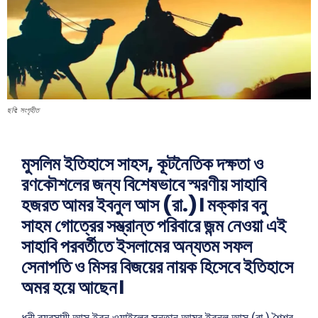
ছবি: সংগৃহীত
মুসলিম ইতিহাসে সাহস, কূটনৈতিক দক্ষতা ও
রণকৌশলের জন্য বিশেষভাবে স্মরণীয় সাহাবি
হজরত আমর ইবনুল আস (রা.)। মক্কার বনু
সাহম গোত্রের সম্ভ্রান্ত পরিবারে জন্ম নেওয়া এই
সাহাবি পরবর্তীতে ইসলামের অন্যতম সফল
সেনাপতি ও মিসর বিজয়ের নায়ক হিসেবে ইতিহাসে
অমর হয়ে আছেন।
ধনী ব্যবসায়ী আস ইবন ওয়াইলের সন্তান আমর ইবনুল আস (রা.) শৈশব