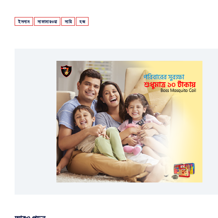
ইসলাম
সাফামারওয়া
সায়ি
হজ