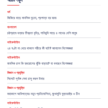
আরও পড়ুন
ধর্ম
জিকিরে বাড়ে মানসিক দৃঢ়তা, প্রশান্ত হয় হৃদয়
বাংলাদেশ
চট্টগ্রামে বন্যার তীব্রতা বৃদ্ধি, পানিবন্দি সাড়ে ৪ লাখের বেশি মানুষ
লাইফস্টাইল
২৪ ঘণ্টা না খেয়ে থাকলে শরীরে কী ঘটে? জানালেন বিশেষজ্ঞরা
লাইফস্টাইল
মানসিক চাপ কি হৃদরোগের ঝুঁকি বাড়ায়? যা বলছেন বিশেষজ্ঞরা
বিজ্ঞান ও প্রযুক্তি
সিলেটে পূর্ণাঙ্গ সেবা চালু করল উবার
বিজ্ঞান ও প্রযুক্তি
মহাকাশে আধিপত্যের নতুন প্রতিযোগিতা, মুখোমুখি যুক্তরাষ্ট্র ও চীন
লাইফস্টাইল