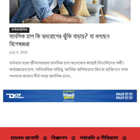
লাইফস্টাইল
মানসিক চাপ কি হৃদরোগের ঝুঁকি বাড়ায়? যা বলছেন
বিশেষজ্ঞরা
July 9, 2026
বর্তমান ব্যস্ত জীবনযাত্রায় মানসিক চাপ অনেকের কাছেই নিত্যদিনের সঙ্গী।
কর্মক্ষেত্রের চাপ, পারিবারিক দায়িত্ব, আর্থিক অনিশ্চয়তা কিংবা ব্যক্তিগত নানা
সমস্যার কারণে দীর্ঘ সময় মানসিক চাপে...
চ্যানেল আগামী
বিজ্ঞাপন
শর্তাবলি ও নীতিমালা