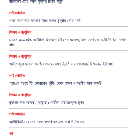
বাড়িতেই তৈরি করুন সুস্বাদু চিংড়ি সমুচা
লাইফস্টাইল
পাকা আম দিয়ে সহজেই তৈরি করুন সুস্বাদু পোয়া পিঠা
বিজ্ঞান ও প্রযুক্তি
৮১০০ এমএএইচ ব্যাটারির ভিভো ওয়াই৫০০ আসছে, এক চার্জে ৩৫ ঘণ্টা ভিডিও দেখার
দাবি
বিজ্ঞান ও প্রযুক্তি
আদিম যুগে ফল ও সবজি দেখতে কেমন ছিল? বদলে যাওয়ার বিস্ময়কর ইতিহাস
লাইফস্টাইল
প্রচণ্ড গরমে হিট স্ট্রোকের ঝুঁকি, যেসব লক্ষণ ও করণীয় জানা জরুরি
বিজ্ঞান ও প্রযুক্তি
র‍্যামের দাম কমেছে, বেড়েছে পোর্টেবল হার্ডডিস্কের মূল্য
লাইফস্টাইল
অটোইমিউন রোগের যেসব লক্ষণ অবহেলা করা উচিত নয়
ধর্ম