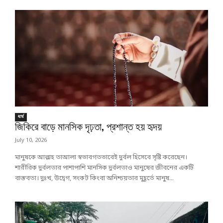
ধর্ম
জিকিরে বাড়ে মানসিক দৃঢ়তা, প্রশান্ত হয় হৃদয়
July 10, 2026
মানুষকে আল্লাহ তাআলা স্বভাবগতভাবেই দুর্বল হিসেবে সৃষ্টি করেছেন।
শারীরিক দুর্বলতার পাশাপাশি মানসিক দুর্বলতাও মানুষের জীবনের একটি
বাস্তবতা। দুঃখ, উদ্বেগ, সংকট কিংবা অনিশ্চয়তার মুহূর্তে মানুষ...