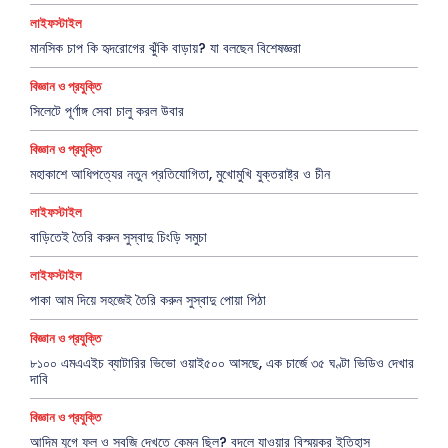
লাইফস্টাইল
মানসিক চাপ কি হৃদরোগের ঝুঁকি বাড়ায়? যা বলছেন বিশেষজ্ঞরা
বিজ্ঞান ও প্রযুক্তি
সিলেটে পূর্ণাঙ্গ সেবা চালু করল উবার
বিজ্ঞান ও প্রযুক্তি
মহাকাশে আধিপত্যের নতুন প্রতিযোগিতা, মুখোমুখি যুক্তরাষ্ট্র ও চীন
লাইফস্টাইল
বাড়িতেই তৈরি করুন সুস্বাদু চিংড়ি সমুচা
লাইফস্টাইল
পাকা আম দিয়ে সহজেই তৈরি করুন সুস্বাদু পোয়া পিঠা
বিজ্ঞান ও প্রযুক্তি
৮১০০ এমএএইচ ব্যাটারির ভিভো ওয়াই৫০০ আসছে, এক চার্জে ৩৫ ঘণ্টা ভিডিও দেখার
দাবি
বিজ্ঞান ও প্রযুক্তি
আদিম যুগে ফল ও সবজি দেখতে কেমন ছিল? বদলে যাওয়ার বিস্ময়কর ইতিহাস