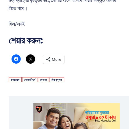
মধ্যপ্রাচ্যের বৃহত্তর উত্তেজনার অংশ হিসেবে আরও বিস্তৃত আকার
নিতে পারে।
সিএ/এমই
শেয়ার করুন:
More
ইসরায়েল
বোফোর্ট দুর্গ
লেবানন
হিজবুল্লাহ