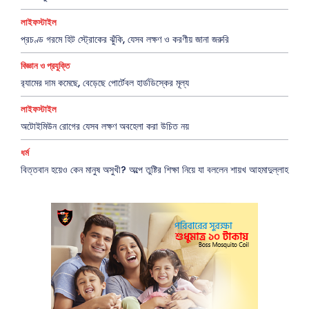
লাইফস্টাইল
প্রচণ্ড গরমে হিট স্ট্রোকের ঝুঁকি, যেসব লক্ষণ ও করণীয় জানা জরুরি
বিজ্ঞান ও প্রযুক্তি
র‍্যামের দাম কমেছে, বেড়েছে পোর্টেবল হার্ডডিস্কের মূল্য
লাইফস্টাইল
অটোইমিউন রোগের যেসব লক্ষণ অবহেলা করা উচিত নয়
ধর্ম
বিত্তবান হয়েও কেন মানুষ অসুখী? অল্পে তুষ্টির শিক্ষা নিয়ে যা বললেন শায়খ আহমাদুল্লাহ