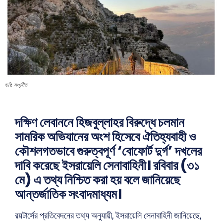
ছবি: সংগৃহীত
দক্ষিণ লেবাননে হিজবুল্লাহর বিরুদ্ধে চলমান
সামরিক অভিযানের অংশ হিসেবে ঐতিহ্যবাহী ও
কৌশলগতভাবে গুরুত্বপূর্ণ ‘বোফোর্ট দুর্গ’ দখলের
দাবি করেছে ইসরায়েলি সেনাবাহিনী। রবিবার (৩১
মে) এ তথ্য নিশ্চিত করা হয় বলে জানিয়েছে
আন্তর্জাতিক সংবাদমাধ্যম।
রয়টার্সের প্রতিবেদনের তথ্য অনুযায়ী, ইসরায়েলি সেনাবাহিনী জানিয়েছে,