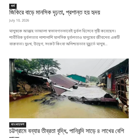
ধর্ম
জিকিরে বাড়ে মানসিক দৃঢ়তা, প্রশান্ত হয় হৃদয়
July 10, 2026
মানুষকে আল্লাহ তাআলা স্বভাবগতভাবেই দুর্বল হিসেবে সৃষ্টি করেছেন।
শারীরিক দুর্বলতার পাশাপাশি মানসিক দুর্বলতাও মানুষের জীবনের একটি
বাস্তবতা। দুঃখ, উদ্বেগ, সংকট কিংবা অনিশ্চয়তার মুহূর্তে মানুষ...
বাংলাদেশ
চট্টগ্রামে বন্যার তীব্রতা বৃদ্ধি, পানিবন্দি সাড়ে ৪ লাখের বেশি