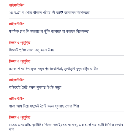
লাইফস্টাইল
২৪ ঘণ্টা না খেয়ে থাকলে শরীরে কী ঘটে? জানালেন বিশেষজ্ঞরা
লাইফস্টাইল
মানসিক চাপ কি হৃদরোগের ঝুঁকি বাড়ায়? যা বলছেন বিশেষজ্ঞরা
বিজ্ঞান ও প্রযুক্তি
সিলেটে পূর্ণাঙ্গ সেবা চালু করল উবার
বিজ্ঞান ও প্রযুক্তি
মহাকাশে আধিপত্যের নতুন প্রতিযোগিতা, মুখোমুখি যুক্তরাষ্ট্র ও চীন
লাইফস্টাইল
বাড়িতেই তৈরি করুন সুস্বাদু চিংড়ি সমুচা
লাইফস্টাইল
পাকা আম দিয়ে সহজেই তৈরি করুন সুস্বাদু পোয়া পিঠা
বিজ্ঞান ও প্রযুক্তি
৮১০০ এমএএইচ ব্যাটারির ভিভো ওয়াই৫০০ আসছে, এক চার্জে ৩৫ ঘণ্টা ভিডিও দেখার
দাবি