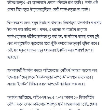
তাঁদের জন্যও এই হালনাগাদে কোনো পরিবর্তন রাখা হয়নি। অর্থাৎ এটি
কেবল নিরাপত্তা উন্নয়নকেন্দ্রিক একটি সফটওয়্যার আপডেট।
বিশেষজ্ঞদের মতে, নতুন ফিচার না থাকলেও নিরাপত্তা হালনাগাদ কখনোই
উপেক্ষা করা উচিত নয়। কারণ, এ ধরনের আপডেটের মাধ্যমে
সফটওয়্যারের পরিচিত দুর্বলতা দূর করা হয়, যা সাইবার হামলা, তথ্য চুরি
এবং অননুমোদিত প্রবেশের মতো ঝুঁকি কমাতে গুরুত্বপূর্ণ ভূমিকা রাখে।
তাই যত দ্রুত সম্ভব নতুন সংস্করণ ইনস্টল করার পরামর্শ দেওয়া
হয়েছে।
হালনাগাদটি ইনস্টল করতে আইফোনের ‘সেটিংস’ অ্যাপে প্রবেশ করে
‘জেনারেল’ মেনু থেকে ‘সফটওয়্যার আপডেট’ অপশনে যেতে হবে।
এরপর ‘ইনস্টল’ নির্বাচন করলে আপডেট প্রক্রিয়া শুরু হবে।
অ্যাপল জানিয়েছে, আইওএস ২৬.৫.২-এর আকার ১০ গিগাবাইটের
বেশি। ফলে যেসব আইফোনে পর্যাপ্ত খালি সংরক্ষণস্থান নেই, সেসব