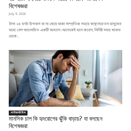
বিশেষজ্ঞরা
July 9, 2026
টানা ২৪ ঘণ্টা উপবাস বা না খেয়ে থাকা সাম্প্রতিক সময়ে স্বাস্থ্যসচেতন মানুষের
মধ্যে বেশ আলোচিত একটি অভ্যাস। অনেকেই মনে করেন, নির্দিষ্ট সময় খাবার
থেকে...
লাইফস্টাইল
মানসিক চাপ কি হৃদরোগের ঝুঁকি বাড়ায়? যা বলছেন
বিশেষজ্ঞরা