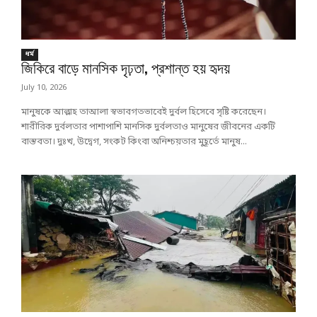
ধর্ম
জিকিরে বাড়ে মানসিক দৃঢ়তা, প্রশান্ত হয় হৃদয়
July 10, 2026
মানুষকে আল্লাহ তাআলা স্বভাবগতভাবেই দুর্বল হিসেবে সৃষ্টি করেছেন।
শারীরিক দুর্বলতার পাশাপাশি মানসিক দুর্বলতাও মানুষের জীবনের একটি
বাস্তবতা। দুঃখ, উদ্বেগ, সংকট কিংবা অনিশ্চয়তার মুহূর্তে মানুষ...