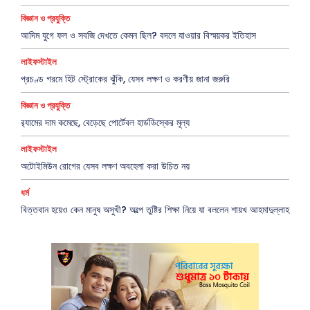
বিজ্ঞান ও প্রযুক্তি
আদিম যুগে ফল ও সবজি দেখতে কেমন ছিল? বদলে যাওয়ার বিস্ময়কর ইতিহাস
লাইফস্টাইল
প্রচণ্ড গরমে হিট স্ট্রোকের ঝুঁকি, যেসব লক্ষণ ও করণীয় জানা জরুরি
বিজ্ঞান ও প্রযুক্তি
র‍্যামের দাম কমেছে, বেড়েছে পোর্টেবল হার্ডডিস্কের মূল্য
লাইফস্টাইল
অটোইমিউন রোগের যেসব লক্ষণ অবহেলা করা উচিত নয়
ধর্ম
বিত্তবান হয়েও কেন মানুষ অসুখী? অল্পে তুষ্টির শিক্ষা নিয়ে যা বললেন শায়খ আহমাদুল্লাহ