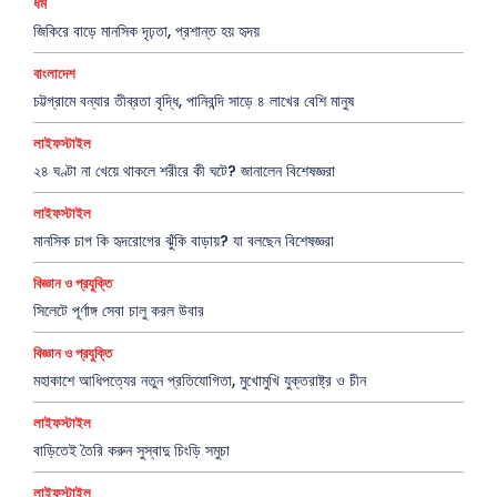
ধর্ম
জিকিরে বাড়ে মানসিক দৃঢ়তা, প্রশান্ত হয় হৃদয়
বাংলাদেশ
চট্টগ্রামে বন্যার তীব্রতা বৃদ্ধি, পানিবন্দি সাড়ে ৪ লাখের বেশি মানুষ
লাইফস্টাইল
২৪ ঘণ্টা না খেয়ে থাকলে শরীরে কী ঘটে? জানালেন বিশেষজ্ঞরা
লাইফস্টাইল
মানসিক চাপ কি হৃদরোগের ঝুঁকি বাড়ায়? যা বলছেন বিশেষজ্ঞরা
বিজ্ঞান ও প্রযুক্তি
সিলেটে পূর্ণাঙ্গ সেবা চালু করল উবার
বিজ্ঞান ও প্রযুক্তি
মহাকাশে আধিপত্যের নতুন প্রতিযোগিতা, মুখোমুখি যুক্তরাষ্ট্র ও চীন
লাইফস্টাইল
বাড়িতেই তৈরি করুন সুস্বাদু চিংড়ি সমুচা
লাইফস্টাইল