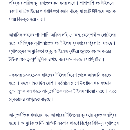
পরিষ্কার-পরিচ্ছন্ন রাখতেও কম সময় লাগে। পাশাপাশি বড় টাইলসে
নকশা বা ডিজাইনের ধারাবাহিকতা বজায় থাকে, যা ছোট টাইলসে অনেক
সময় বিভক্ত হয়ে যায়।
আবাসিক ভবনের পাশাপাশি অফিস লবি, শোরুম, রেস্তোরাঁ ও হোটেলের
মতো বাণিজ্যিক স্থাপনাতেও বড় টাইলস ব্যবহারের প্রবণতা বাড়ছে।
স্থাপত্যের আধুনিকতা ও ব্র্যান্ড ইমেজ ফুটিয়ে তুলতে বড় আকারের
টাইলস গুরুত্বপূর্ণ ভূমিকা রাখছে বলে মনে করছেন সংশ্লিষ্টরা।
একসময় ১০০x১০০ সাইজের টাইলস বিদেশ থেকে আমদানি করতে
হতো। ফলে দামও ছিল বেশি। বর্তমানে দেশে উৎপাদন শুরু হওয়ায়
তুলনামূলক কম খরচে আন্তর্জাতিক মানের টাইলস পাওয়া যাচ্ছে। এতে
ক্রেতাদের আগ্রহও বাড়ছে।
আন্তর্জাতিক বাজারেও বড় আকারের টাইলসের ব্যবহার দ্রুত জনপ্রিয়
হচ্ছে। আধুনিক ও মিনিমালিস্ট নকশার কারণে বিশ্বের বিভিন্ন স্থাপত্য