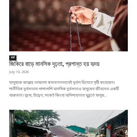
ধর্ম
জিকিরে বাড়ে মানসিক দৃঢ়তা, প্রশান্ত হয় হৃদয়
July 10, 2026
মানুষকে আল্লাহ তাআলা স্বভাবগতভাবেই দুর্বল হিসেবে সৃষ্টি করেছেন।
শারীরিক দুর্বলতার পাশাপাশি মানসিক দুর্বলতাও মানুষের জীবনের একটি
বাস্তবতা। দুঃখ, উদ্বেগ, সংকট কিংবা অনিশ্চয়তার মুহূর্তে মানুষ...