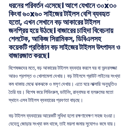
ধরনের পরিবর্তন এসেছে। আগে যেখানে ৩০x৩০
কিংবা ৬০x৬০ সাইজের টাইলস বেশি ব্যবহৃত
হতো, এখন সেখানে বড় আকারের টাইলস
জনপ্রিয় হয়ে উঠছে। বাজারের চাহিদা বিবেচনায়
শেলটেক, আকিজ সিরামিকস, ডিবিএলসহ
কয়েকটি প্রতিষ্ঠান বড় সাইজের টাইলস উৎপাদন ও
বাজারজাত করছে।
বিশেষজ্ঞদের মতে, বড় আকারের টাইলস ব্যবহার করলে ঘর বা অন্দরসজ্জা
আরও প্রশস্ত ও খোলামেলা দেখায়। বড় টাইলসে গ্রাউট লাইনের সংখ্যা
কম থাকায় মেঝে ঝকঝকে ও মসৃণ দেখায়। এতে ঘরে লাক্সারি অনুভূতিও
তৈরি হয়। বিশেষ করে লিভিংরুম, ডাইনিং, রান্নাঘর বা হলরুমের মতো
স্থানে এসব টাইলস ব্যবহারের প্রবণতা বাড়ছে।
বড় টাইলস ব্যবহারের আরেকটি সুবিধা হলো রক্ষণাবেক্ষণ সহজ হওয়া।
যেহেতু জোড়ার সংখ্যা কম থাকে, তাই ময়লা জমার সুযোগও কমে যায়।