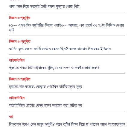
পাকা আম দিয়ে সহজেই তৈরি করুন সুস্বাদু পোয়া পিঠা
বিজ্ঞান ও প্রযুক্তি
৮১০০ এমএএইচ ব্যাটারির ভিভো ওয়াই৫০০ আসছে, এক চার্জে ৩৫ ঘণ্টা ভিডিও দেখার
দাবি
বিজ্ঞান ও প্রযুক্তি
আদিম যুগে ফল ও সবজি দেখতে কেমন ছিল? বদলে যাওয়ার বিস্ময়কর ইতিহাস
লাইফস্টাইল
প্রচণ্ড গরমে হিট স্ট্রোকের ঝুঁকি, যেসব লক্ষণ ও করণীয় জানা জরুরি
বিজ্ঞান ও প্রযুক্তি
র‍্যামের দাম কমেছে, বেড়েছে পোর্টেবল হার্ডডিস্কের মূল্য
লাইফস্টাইল
অটোইমিউন রোগের যেসব লক্ষণ অবহেলা করা উচিত নয়
ধর্ম
বিত্তবান হয়েও কেন মানুষ অসুখী? অল্পে তুষ্টির শিক্ষা নিয়ে যা বললেন শায়খ আহমাদুল্লাহ