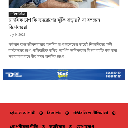
লাইফস্টাইল
মানসিক চাপ কি হৃদরোগের ঝুঁকি বাড়ায়? যা বলছেন
বিশেষজ্ঞরা
July 9, 2026
বর্তমান ব্যস্ত জীবনযাত্রায় মানসিক চাপ অনেকের কাছেই নিত্যদিনের সঙ্গী।
কর্মক্ষেত্রের চাপ, পারিবারিক দায়িত্ব, আর্থিক অনিশ্চয়তা কিংবা ব্যক্তিগত নানা
সমস্যার কারণে দীর্ঘ সময় মানসিক চাপে...
চ্যানেল আগামী
বিজ্ঞাপন
শর্তাবলি ও নীতিমালা
গোপনীয়তা নীতি
ক্যারিয়ার
যোগাযোগ