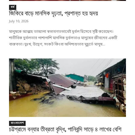
ধর্ম
জিকিরে বাড়ে মানসিক দৃঢ়তা, প্রশান্ত হয় হৃদয়
July 10, 2026
মানুষকে আল্লাহ তাআলা স্বভাবগতভাবেই দুর্বল হিসেবে সৃষ্টি করেছেন।
শারীরিক দুর্বলতার পাশাপাশি মানসিক দুর্বলতাও মানুষের জীবনের একটি
বাস্তবতা। দুঃখ, উদ্বেগ, সংকট কিংবা অনিশ্চয়তার মুহূর্তে মানুষ...
বাংলাদেশ
চট্টগ্রামে বন্যার তীব্রতা বৃদ্ধি, পানিবন্দি সাড়ে ৪ লাখের বেশি