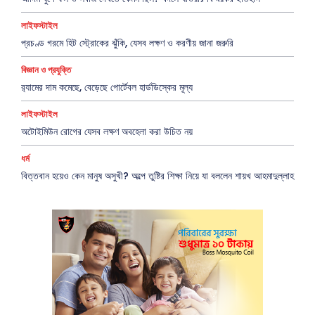
লাইফস্টাইল
প্রচণ্ড গরমে হিট স্ট্রোকের ঝুঁকি, যেসব লক্ষণ ও করণীয় জানা জরুরি
বিজ্ঞান ও প্রযুক্তি
র‍্যামের দাম কমেছে, বেড়েছে পোর্টেবল হার্ডডিস্কের মূল্য
লাইফস্টাইল
অটোইমিউন রোগের যেসব লক্ষণ অবহেলা করা উচিত নয়
ধর্ম
বিত্তবান হয়েও কেন মানুষ অসুখী? অল্পে তুষ্টির শিক্ষা নিয়ে যা বললেন শায়খ আহমাদুল্লাহ