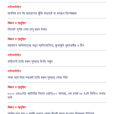
লাইফস্টাইল
মানসিক চাপ কি হৃদরোগের ঝুঁকি বাড়ায়? যা বলছেন বিশেষজ্ঞরা
বিজ্ঞান ও প্রযুক্তি
সিলেটে পূর্ণাঙ্গ সেবা চালু করল উবার
বিজ্ঞান ও প্রযুক্তি
মহাকাশে আধিপত্যের নতুন প্রতিযোগিতা, মুখোমুখি যুক্তরাষ্ট্র ও চীন
লাইফস্টাইল
বাড়িতেই তৈরি করুন সুস্বাদু চিংড়ি সমুচা
লাইফস্টাইল
পাকা আম দিয়ে সহজেই তৈরি করুন সুস্বাদু পোয়া পিঠা
বিজ্ঞান ও প্রযুক্তি
৮১০০ এমএএইচ ব্যাটারির ভিভো ওয়াই৫০০ আসছে, এক চার্জে ৩৫ ঘণ্টা ভিডিও দেখার
দাবি
বিজ্ঞান ও প্রযুক্তি
আদিম যুগে ফল ও সবজি দেখতে কেমন ছিল? বদলে যাওয়ার বিস্ময়কর ইতিহাস